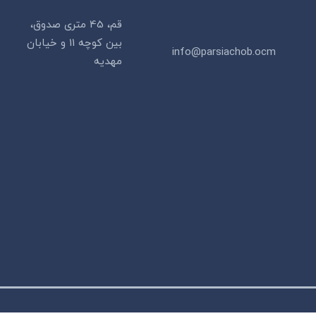
​قم، 45 متری صدوق،
بین کوچه 11 و خیابان
info@parsiachob.ocm
مهدیه