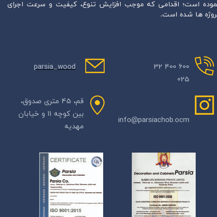
موده است؛ اقدامی که موجب افزایش تنوع، کیفیت و سرعت اجرای
روژه ها شده است.
parsia_wood
600 400 32
025
​قم، 45 متری صدوق،
بین کوچه 11 و خیابان
info@parsiachob.ocm
مهدیه